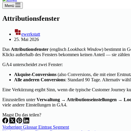
Menü
Attributionsfenster
ewerkstatt
25. Mai 2026
Das
Attributionsfenster
(englisch
Lookback Window
) bestimmt in G
Klicks außerhalb des Fensters bekommen keinen Anteil — sie zählen 
GA4 unterscheidet zwei Fenster:
Akquise-Conversions
(also Conversions, die mit einer Erstn
Alle anderen Conversions
: Standard 90 Tage. Alternativ wähl
Eine Verkürzung ergibt Sinn, wenn die typische Customer Journey kur
Einzustellen unter
Verwaltung → Attributionseinstellungen → Loo
viele andere Einstellungen in GA4.
Magst Du das teilen?
Vorheriger
Glossar Eintrag
Segment