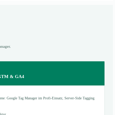
anager.
 GTM & GA4
ttene: Google Tag Manager im Profi-Einsatz, Server-Side Tagging
ktur