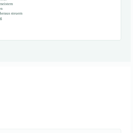
meistern
en
eraus steuern
ng