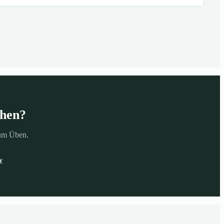
ehen?
zum Üben.
y